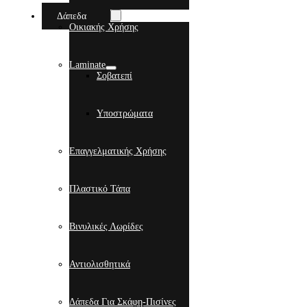
Δάπεδα
Οικιακής Χρήσης
Laminate
Σοβατεπί
Υποστρώματα
Επαγγελματικής Χρήσης
Πλαστικό Τάπα
Βινυλικές Λωρίδες
Αντιολισθητικά
Δάπεδα Για Σκάφη-Πισίνες