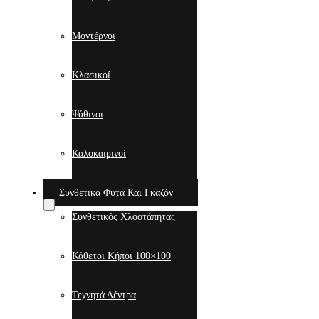
Μοντέρνοι
Κλασικοί
Ψάθινοι
Καλοκαιρινοί
Συνθετικά Φυτά Και Γκαζόν
Συνθετικός Χλοοτάπητας
Κάθετοι Κήποι 100×100
Τεχνητά Δέντρα