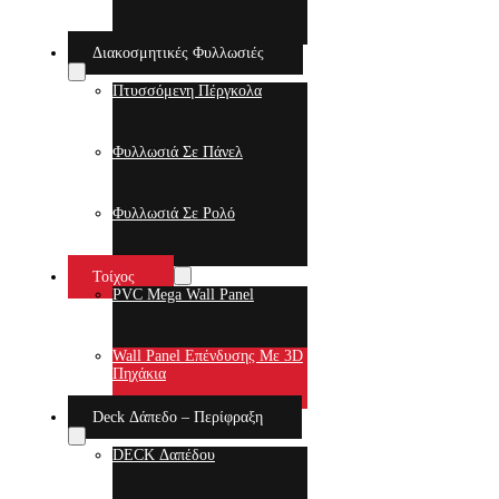
Διακοσμητικές Φυλλωσιές
Πτυσσόμενη Πέργκολα
Φυλλωσιά Σε Πάνελ
Φυλλωσιά Σε Ρολό
Τοίχος
PVC Mega Wall Panel
Wall Panel Επένδυσης Με 3D
Πηχάκια
Deck Δάπεδο – Περίφραξη
DECK Δαπέδου