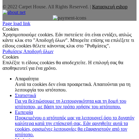
© 2022 Carpet House. All Rights Reserved. |
Κατασκευή eshop
Page load link
Cookies
Χρησιμοποιούμε cookies. Εάν πιστεύετε ότι είναι εντάξει, απλώς
κάντε κλικ στο "Αποδοχή όλων". Μπορείτε επίσης να επιλέξετε τι
είδους cookies θέλετε κάνοντας κλικ στο "Ρυθμίσεις".
Ρυθμίσεις
Αποδοχή όλων
Cookies
Επιλέξτε τι είδους cookies θα αποδεχτείτε. Η επιλογή σας θα
αποθηκευτεί για ένα χρόνο.
Απαραίτητα
Αυτά τα cookies δεν είναι προαιρετικά. Απαιτούνται για τη
λειτουργία του ιστότοπου.
Στατιστικά
Για να βελτιώσουμε τη λειτουργικότητα και τη δομή του
ιστότοπου, με βάση τον τρόπο χρήσης του ιστότοπου.
Εμπειρία
Προκειμένου ο ιστότοπός μας να λειτουργεί όσο το δυνατόν
καλύτερα κατά την επίσκεψή σας. Εάν αρνηθείτε αυτά τα
cookies, ορισμένες λειτουργίες θα εξαφανιστούν από τον
ιστότοπο.