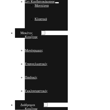
Σετ Κρεβατοκάμαρας
Μοντέρνα
Κλασικά
Μοκέτες
Κουζίνας
Μονόχρωμες
Επαγγελματικές
Παιδικές
Εκκλησιαστικές
Διάδρομοι
Κουζίνας