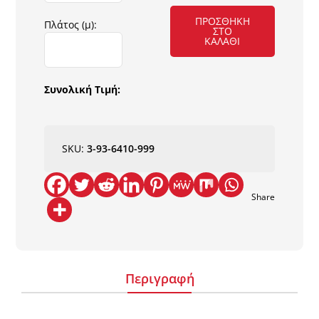
ΠΡΟΣΘΉΚΗ
Πλάτος (μ):
ΣΤΟ
641
ΚΑΛΆΘΙ
BEDFORD
ΜΟΚΕΤΑ
ΠΛ.
Συνολική Τιμή:
50Χ50
NewPlan
ποσότητα
SKU:
3-93-6410-999
Share
Περιγραφή