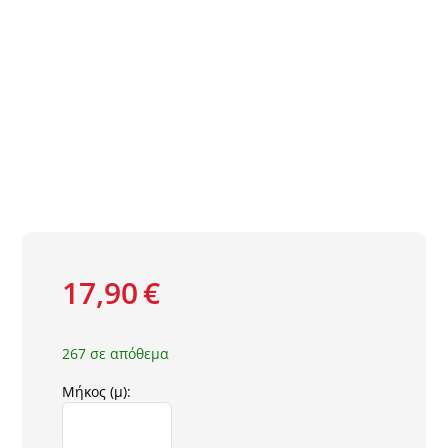
Τοίχος
Deck Δάπεδο – Περίφραξη
Πατάκια
17,90
€
267 σε απόθεμα
Μήκος (μ):