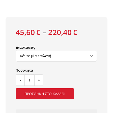
45,60
€
–
220,40
€
Διαστάσεις

ΧΑΛΙ
DALI
363A
ΠΡΟΣΘΉΚΗ ΣΤΟ ΚΑΛΆΘΙ
ΣΤΟΚ
Π.Χ.
NewPlan