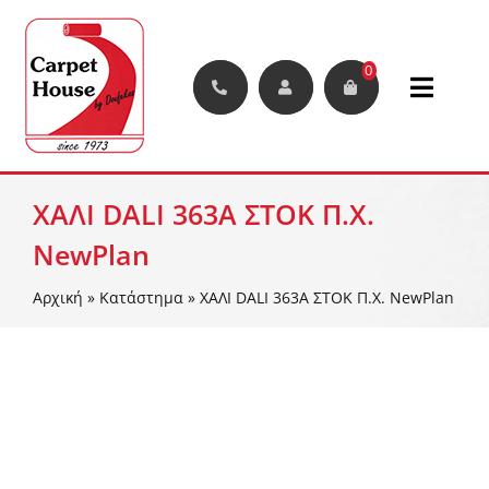
Μετάβαση
στο
περιεχόμενο
0
Toggle
Naviga
Χαλιά
ΧΑΛΙ DALI 363A ΣΤΟΚ Π.Χ.
Μοκέτες
NewPlan
Αρχική
»
Κατάστημα
»
ΧΑΛΙ DALI 363A ΣΤΟΚ Π.Χ. NewPlan
Διάδρομοι
Συνθετικά Φυτά Και Γκαζόν
Δάπεδα
Διακοσμητικές Φυλλωσιές