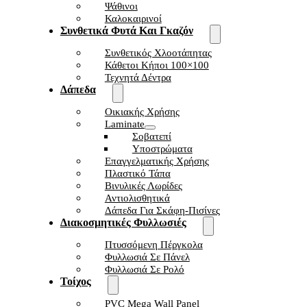
Ψάθινοι
Καλοκαιρινοί
Συνθετικά Φυτά Και Γκαζόν
Συνθετικός Χλοοτάπητας
Κάθετοι Κήποι 100×100
Τεχνητά Δέντρα
Δάπεδα
Οικιακής Χρήσης
Laminate
Σοβατεπί
Υποστρώματα
Επαγγελματικής Χρήσης
Πλαστικό Τάπα
Βινυλικές Λωρίδες
Αντιολισθητικά
Δάπεδα Για Σκάφη-Πισίνες
Διακοσμητικές Φυλλωσιές
Πτυσσόμενη Πέργκολα
Φυλλωσιά Σε Πάνελ
Φυλλωσιά Σε Ρολό
Τοίχος
PVC Mega Wall Panel