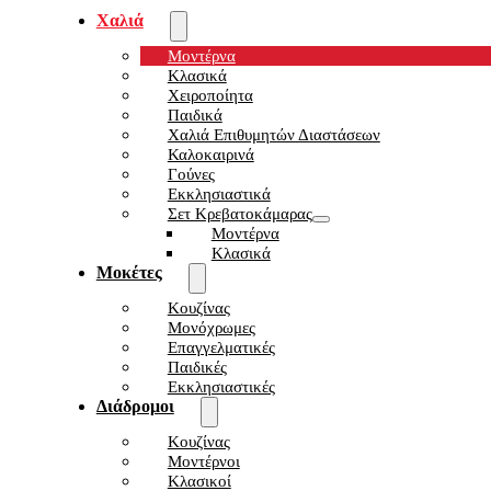
Χαλιά
Μοντέρνα
Κλασικά
Χειροποίητα
Παιδικά
Χαλιά Επιθυμητών Διαστάσεων
Καλοκαιρινά
Γούνες
Εκκλησιαστικά
Σετ Κρεβατοκάμαρας
Μοντέρνα
Κλασικά
Μοκέτες
Κουζίνας
Μονόχρωμες
Επαγγελματικές
Παιδικές
Εκκλησιαστικές
Διάδρομοι
Κουζίνας
Μοντέρνοι
Κλασικοί