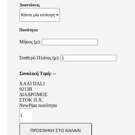
Διαστάσεις
Μήκος (μ):
Σταθερό Πλάτος (μ):
Συνολική Τιμή:
--
ΧΑΛΙ DALI
9213B
ΔΙΑΔΡΟΜΟΣ
ΣΤΟΚ Π.Χ.
NewPlan ποσότητα
ΠΡΟΣΘΉΚΗ ΣΤΟ ΚΑΛΆΘΙ