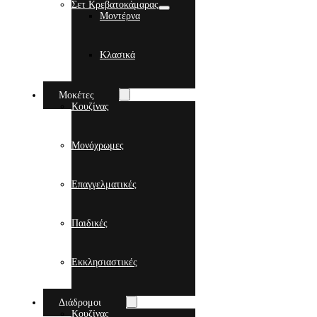
Σετ Κρεβατοκάμαρας
Μοντέρνα
Κλασικά
Μοκέτες
Κουζίνας
Μονόχρωμες
Επαγγελματικές
Παιδικές
Εκκλησιαστικές
Διάδρομοι
Κουζίνας