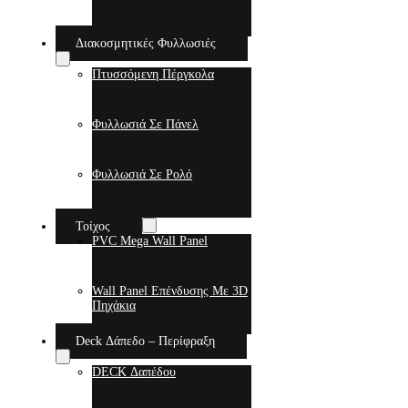
Διακοσμητικές Φυλλωσιές
Πτυσσόμενη Πέργκολα
Φυλλωσιά Σε Πάνελ
Φυλλωσιά Σε Ρολό
Τοίχος
PVC Mega Wall Panel
Wall Panel Επένδυσης Με 3D
Πηχάκια
Deck Δάπεδο – Περίφραξη
DECK Δαπέδου