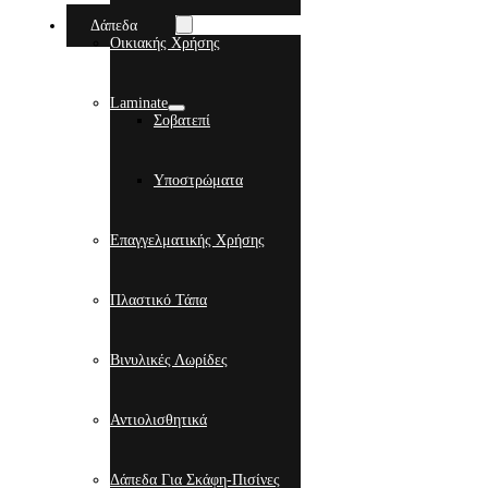
Δάπεδα
Οικιακής Χρήσης
Laminate
Σοβατεπί
Υποστρώματα
Επαγγελματικής Χρήσης
Πλαστικό Τάπα
Βινυλικές Λωρίδες
Αντιολισθητικά
Δάπεδα Για Σκάφη-Πισίνες