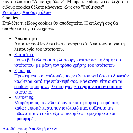
κάντε κλικ στο "Αποδοχή όλων". Μπορείτε επίσης να επιλέξετε τι
είδους cookies θέλετε κάνοντας κλικ στο "Ρυθμίσεις".
Ρυθμίσεις
Αποδοχή όλων
Cookies
Επιλέξτε τι είδους cookies θα αποδεχτείτε. Η επιλογή σας θα
αποθηκευτεί για ένα χρόνο.
Απαραίτητα
Αυτά τα cookies δεν είναι προαιρετικά. Απαιτούνται για τη
λειτουργία του ιστότοπου.
Στατιστικά
Για να βελτιώσουμε τη λειτουργικότητα και τη δομή του
ιστότοπου, με βάση τον τρόπο χρήσης του ιστότοπου.
Εμπειρία
Προκειμένου ο ιστότοπός μας να λειτουργεί όσο το δυνατόν
καλύτερα κατά την επίσκεψή σας. Εάν αρνηθείτε αυτά τα
cookies, ορισμένες λειτουργίες θα εξαφανιστούν από τον
ιστότοπο.
Marketing
Μοιράζοντας τα ενδιαφέροντα και τη συμπεριφορά σας
καθώς επισκέπτεστε τον ιστότοπό μας, αυξάνετε την
πιθανότητα να δείτε εξατομικευμένο περιεχόμενο και
προσφορές.
Αποθήκευση
Αποδοχή όλων