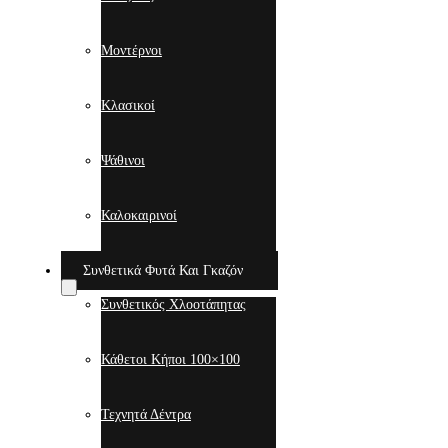
Μοντέρνοι
Κλασικοί
Ψάθινοι
Καλοκαιρινοί
Συνθετικά Φυτά Και Γκαζόν
Συνθετικός Χλοοτάπητας
Κάθετοι Κήποι 100×100
Τεχνητά Δέντρα