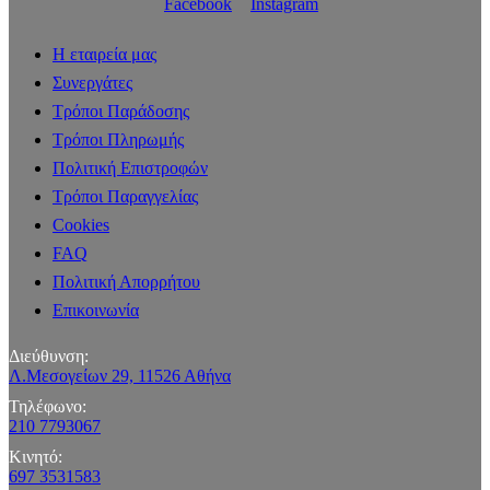
Facebook
Instagram
Η εταιρεία μας
Συνεργάτες
Τρόποι Παράδοσης
Τρόποι Πληρωμής
Πολιτική Επιστροφών
Τρόποι Παραγγελίας
Cookies
FAQ
Πολιτική Απορρήτου
Επικοινωνία
Διεύθυνση:
Λ.Μεσογείων 29, 11526 Αθήνα
Τηλέφωνο:
210 7793067
Κινητό:
697 3531583