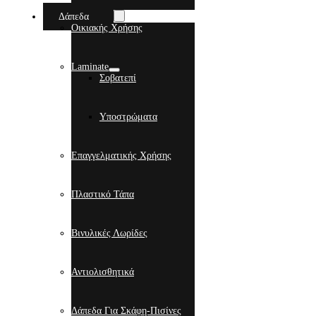
Δάπεδα
Οικιακής Χρήσης
Laminate
Σοβατεπί
Υποστρώματα
Επαγγελματικής Χρήσης
Πλαστικό Τάπα
Βινυλικές Λωρίδες
Αντιολισθητικά
Δάπεδα Για Σκάφη-Πισίνες