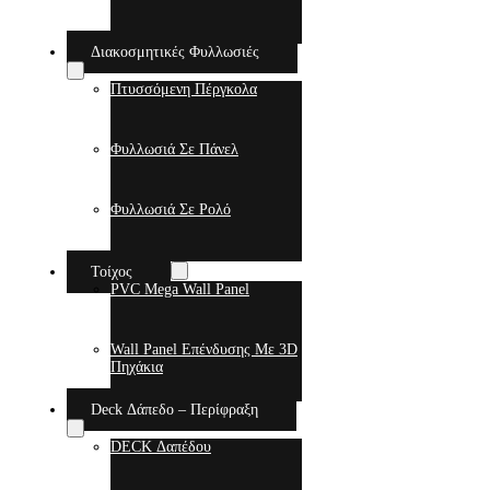
Διακοσμητικές Φυλλωσιές
Πτυσσόμενη Πέργκολα
Φυλλωσιά Σε Πάνελ
Φυλλωσιά Σε Ρολό
Τοίχος
PVC Mega Wall Panel
Wall Panel Επένδυσης Με 3D
Πηχάκια
Deck Δάπεδο – Περίφραξη
DECK Δαπέδου