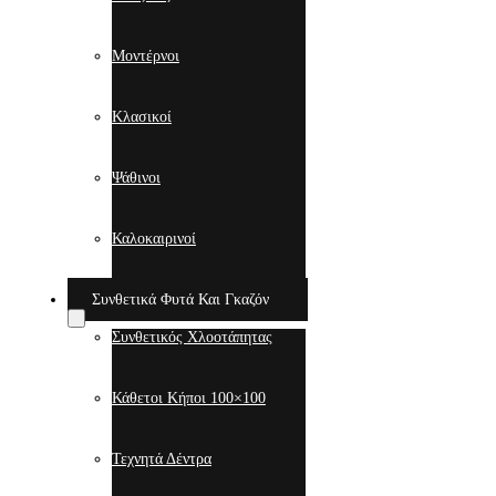
Μοντέρνοι
Κλασικοί
Ψάθινοι
Καλοκαιρινοί
Συνθετικά Φυτά Και Γκαζόν
Συνθετικός Χλοοτάπητας
Κάθετοι Κήποι 100×100
Τεχνητά Δέντρα