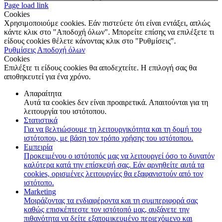
Page load link
Cookies
Χρησιμοποιούμε cookies. Εάν πιστεύετε ότι είναι εντάξει, απλώς
κάντε κλικ στο "Αποδοχή όλων". Μπορείτε επίσης να επιλέξετε τι
είδους cookies θέλετε κάνοντας κλικ στο "Ρυθμίσεις".
Ρυθμίσεις
Αποδοχή όλων
Cookies
Επιλέξτε τι είδους cookies θα αποδεχτείτε. Η επιλογή σας θα
αποθηκευτεί για ένα χρόνο.
Απαραίτητα
Αυτά τα cookies δεν είναι προαιρετικά. Απαιτούνται για τη
λειτουργία του ιστότοπου.
Στατιστικά
Για να βελτιώσουμε τη λειτουργικότητα και τη δομή του
ιστότοπου, με βάση τον τρόπο χρήσης του ιστότοπου.
Εμπειρία
Προκειμένου ο ιστότοπός μας να λειτουργεί όσο το δυνατόν
καλύτερα κατά την επίσκεψή σας. Εάν αρνηθείτε αυτά τα
cookies, ορισμένες λειτουργίες θα εξαφανιστούν από τον
ιστότοπο.
Marketing
Μοιράζοντας τα ενδιαφέροντα και τη συμπεριφορά σας
καθώς επισκέπτεστε τον ιστότοπό μας, αυξάνετε την
πιθανότητα να δείτε εξατομικευμένο περιεχόμενο και