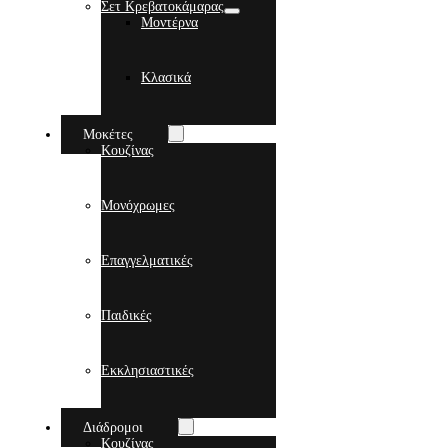
Σετ Κρεβατοκάμαρας
Μοντέρνα
Κλασικά
Μοκέτες
Κουζίνας
Μονόχρωμες
Επαγγελματικές
Παιδικές
Εκκλησιαστικές
Διάδρομοι
Κουζίνας