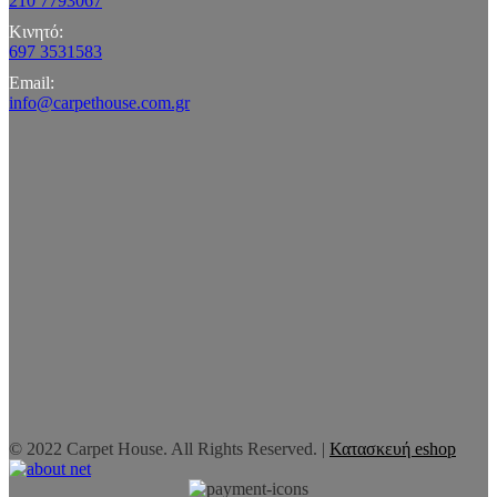
210 7793067
Κινητό:
697 3531583
Email:
info@carpethouse.com.gr
© 2022 Carpet House. All Rights Reserved. |
Κατασκευή eshop