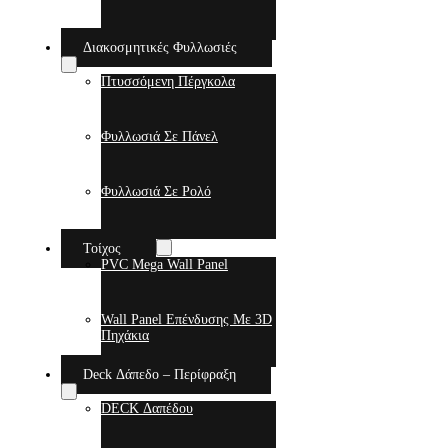
Διακοσμητικές Φυλλωσιές
Πτυσσόμενη Πέργκολα
Φυλλωσιά Σε Πάνελ
Φυλλωσιά Σε Ρολό
Τοίχος
PVC Mega Wall Panel
Wall Panel Επένδυσης Με 3D
Πηχάκια
Deck Δάπεδο – Περίφραξη
DECK Δαπέδου