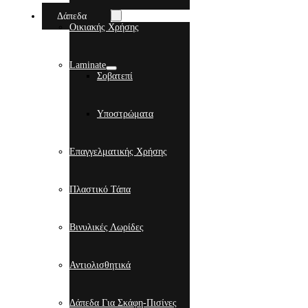
Δάπεδα
Οικιακής Χρήσης
Laminate
Σοβατεπί
Υποστρώματα
Επαγγελματικής Χρήσης
Πλαστικό Τάπα
Βινυλικές Λωρίδες
Αντιολισθητικά
Δάπεδα Για Σκάφη-Πισίνες