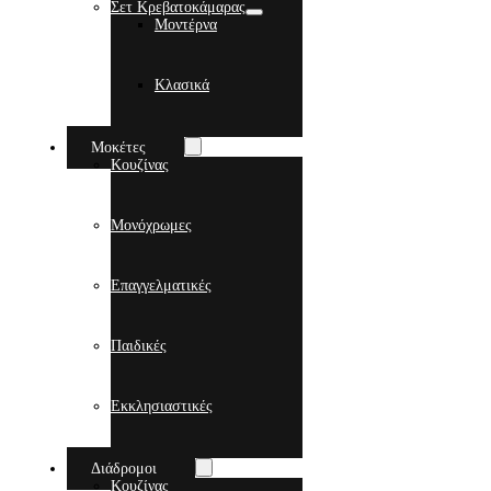
Σετ Κρεβατοκάμαρας
Μοντέρνα
Κλασικά
Μοκέτες
Κουζίνας
Μονόχρωμες
Επαγγελματικές
Παιδικές
Εκκλησιαστικές
Διάδρομοι
Κουζίνας