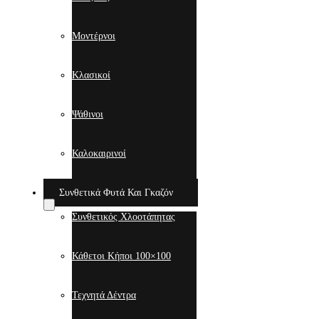
Μοντέρνοι
Κλασικοί
Ψάθινοι
Καλοκαιρινοί
Συνθετικά Φυτά Και Γκαζόν
Συνθετικός Χλοοτάπητας
Κάθετοι Κήποι 100×100
Τεχνητά Δέντρα