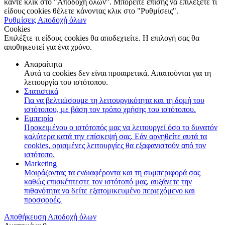
κάντε κλικ στο "Αποδοχή όλων". Μπορείτε επίσης να επιλέξετε τι
είδους cookies θέλετε κάνοντας κλικ στο "Ρυθμίσεις".
Ρυθμίσεις
Αποδοχή όλων
Cookies
Επιλέξτε τι είδους cookies θα αποδεχτείτε. Η επιλογή σας θα
αποθηκευτεί για ένα χρόνο.
Απαραίτητα
Αυτά τα cookies δεν είναι προαιρετικά. Απαιτούνται για τη
λειτουργία του ιστότοπου.
Στατιστικά
Για να βελτιώσουμε τη λειτουργικότητα και τη δομή του
ιστότοπου, με βάση τον τρόπο χρήσης του ιστότοπου.
Εμπειρία
Προκειμένου ο ιστότοπός μας να λειτουργεί όσο το δυνατόν
καλύτερα κατά την επίσκεψή σας. Εάν αρνηθείτε αυτά τα
cookies, ορισμένες λειτουργίες θα εξαφανιστούν από τον
ιστότοπο.
Marketing
Μοιράζοντας τα ενδιαφέροντα και τη συμπεριφορά σας
καθώς επισκέπτεστε τον ιστότοπό μας, αυξάνετε την
πιθανότητα να δείτε εξατομικευμένο περιεχόμενο και
προσφορές.
Αποθήκευση
Αποδοχή όλων