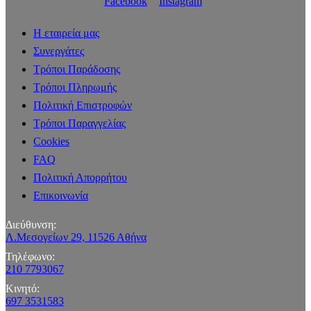
Facebook
Instagram
Η εταιρεία μας
Συνεργάτες
Τρόποι Παράδοσης
Τρόποι Πληρωμής
Πολιτική Επιστροφών
Τρόποι Παραγγελίας
Cookies
FAQ
Πολιτική Απορρήτου
Επικοινωνία
Διεύθυνση:
Λ.Μεσογείων 29, 11526 Αθήνα
Τηλέφωνο:
210 7793067
Κινητό:
697 3531583