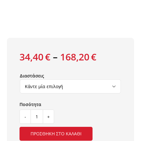
34,40
€
–
168,20
€
Διαστάσεις

ΧΑΛΙ
KASBAH
21844/604
ΠΡΟΣΘΉΚΗ ΣΤΟ ΚΑΛΆΘΙ
ΣΤΟΚ