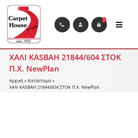
Μετάβαση
στο
περιεχόμενο
0
Toggle
Naviga
Χαλιά
ΧΑΛΙ KASBAH 21844/604 ΣΤΟΚ
Π.Χ. NewPlan
Μοκέτες
Αρχική
»
Κατάστημα
»
Διάδρομοι
ΧΑΛΙ KASBAH 21844/604 ΣΤΟΚ Π.Χ. NewPlan
Συνθετικά Φυτά Και Γκαζόν
Δάπεδα
Διακοσμητικές Φυλλωσιές