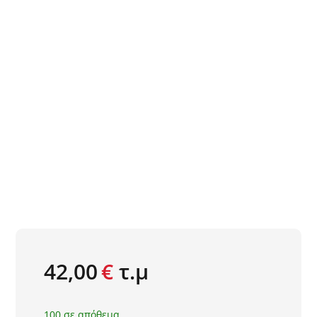
42,00
€
τ.μ
100 σε απόθεμα