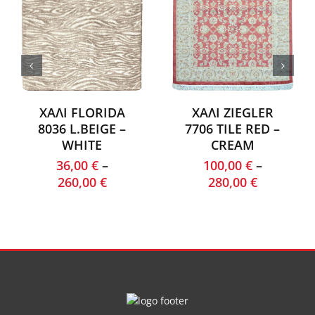
ΧΑΛΙ FLORIDA
ΧΑΛΙ ZIEGLER
8036 L.BEIGE –
7706 TILE RED –
WHITE
CREAM
36,00
€
–
100,00
€
–
260,00
€
280,00
€