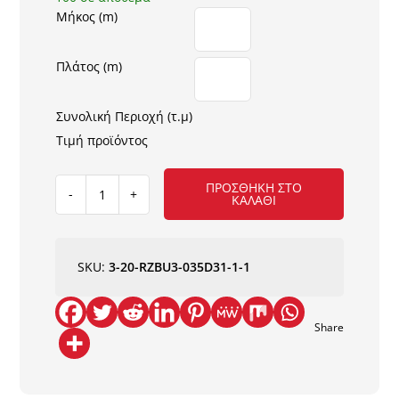
Μήκος (m)
Πλάτος (m)
Συνολική Περιοχή (τ.μ)
Τιμή προϊόντος
ΠΡΟΣΘΉΚΗ ΣΤΟ
ΚΑΛΆΘΙ
ΧΑΛΙ
LINEAR
8584-
112
SKU:
3-20-RZBU3-035D31-1-1
ποσότητα
Share