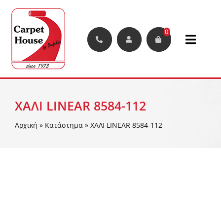
Μετάβαση
στο
περιεχόμενο
0
Toggle
Naviga
Χαλιά
ΧΑΛΙ LINEAR 8584-112
Μοκέτες
Αρχική
»
Κατάστημα
»
ΧΑΛΙ LINEAR 8584-112
Διάδρομοι
Συνθετικά Φυτά Και Γκαζόν
Δάπεδα
Διακοσμητικές Φυλλωσιές