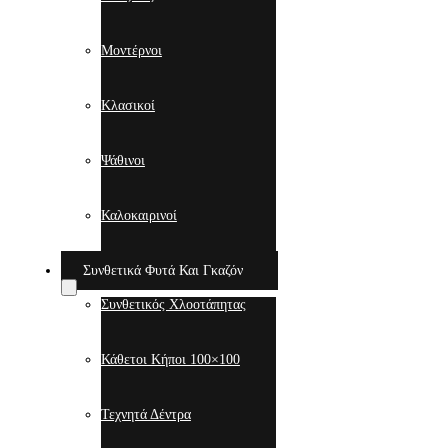
Μοντέρνοι
Κλασικοί
Ψάθινοι
Καλοκαιρινοί
Συνθετικά Φυτά Και Γκαζόν
Συνθετικός Χλοοτάπητας
Κάθετοι Κήποι 100×100
Τεχνητά Δέντρα