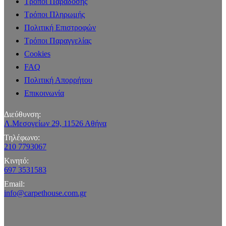
Τρόποι Παράδοσης
Τρόποι Πληρωμής
Πολιτική Επιστροφών
Τρόποι Παραγγελίας
Cookies
FAQ
Πολιτική Απορρήτου
Επικοινωνία
Διεύθυνση:
Λ.Μεσογείων 29, 11526 Αθήνα
Τηλέφωνο:
210 7793067
Κινητό:
697 3531583
Email:
info@carpethouse.com.gr