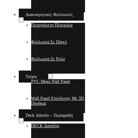
Διακοσμητικές Φυλλωσιές
Πτυσσόμενη Πέργκολα
Φυλλωσιά Σε Πάνελ
Φυλλωσιά Σε Ρολό
Τοίχος
PVC Mega Wall Panel
Wall Panel Επένδυσης Με 3D
Πηχάκια
Deck Δάπεδο – Περίφραξη
DECK Δαπέδου