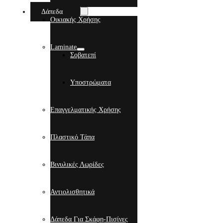
Δάπεδα
Οικιακής Χρήσης
Laminate
Σοβατεπί
Υποστρώματα
Επαγγελματικής Χρήσης
Πλαστικό Τάπα
Βινυλικές Λωρίδες
Αντιολισθητικά
Δάπεδα Για Σκάφη-Πισίνες