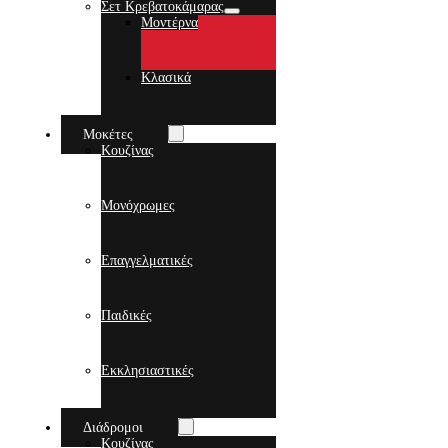
Σετ Κρεβατοκάμαρας
Μοντέρνα
Κλασικά
Μοκέτες
Κουζίνας
Μονόχρωμες
Επαγγελματικές
Παιδικές
Εκκλησιαστικές
Διάδρομοι
Κουζίνας