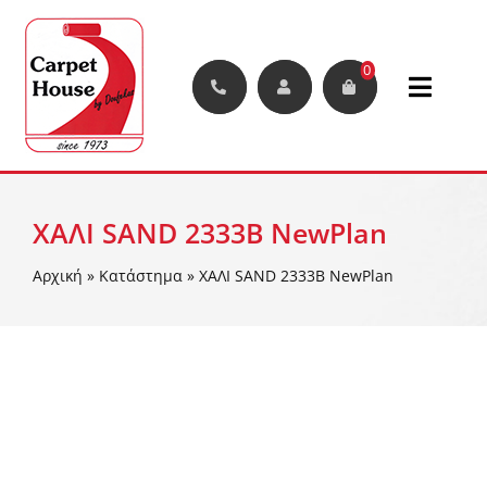
Μετάβαση
στο
περιεχόμενο
0
Toggle
Naviga
Χαλιά
ΧΑΛΙ SAND 2333B NewPlan
Μοκέτες
Αρχική
»
Κατάστημα
»
ΧΑΛΙ SAND 2333B NewPlan
Διάδρομοι
Συνθετικά Φυτά Και Γκαζόν
Δάπεδα
Διακοσμητικές Φυλλωσιές