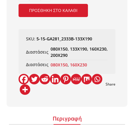
SAND
2333B
ΠΡΟΣΘΉΚΗ ΣΤΟ ΚΑΛΆΘΙ
NewPlan
ποσότητα
SKU:
5-15-GA281_2333B-133X190
080X150, 133X190, 160X230,
Διαστάσεις
200X290
Διαστάσεις
080X150
,
160X230
Share
Περιγραφή