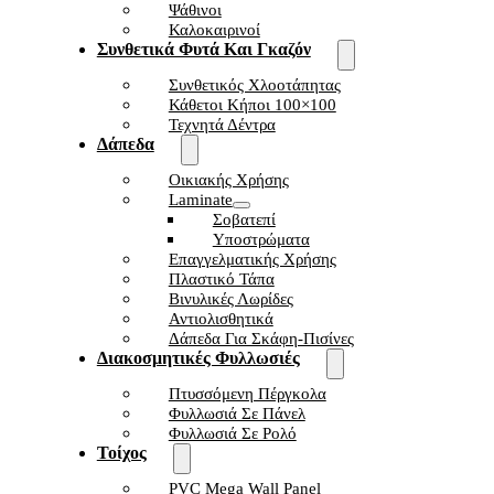
Ψάθινοι
Καλοκαιρινοί
Συνθετικά Φυτά Και Γκαζόν
Συνθετικός Χλοοτάπητας
Κάθετοι Κήποι 100×100
Τεχνητά Δέντρα
Δάπεδα
Οικιακής Χρήσης
Laminate
Σοβατεπί
Υποστρώματα
Επαγγελματικής Χρήσης
Πλαστικό Τάπα
Βινυλικές Λωρίδες
Αντιολισθητικά
Δάπεδα Για Σκάφη-Πισίνες
Διακοσμητικές Φυλλωσιές
Πτυσσόμενη Πέργκολα
Φυλλωσιά Σε Πάνελ
Φυλλωσιά Σε Ρολό
Τοίχος
PVC Mega Wall Panel