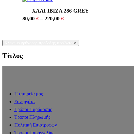
ΧΑΛΙ IBIZA 286 GREY
80,00
€
–
220,00
€
Κλείσιμο γρήγορης προβολής προϊόντος
×
Τίτλος
Η εταιρεία μας
Συνεργάτες
Τρόποι Παράδοσης
Τρόποι Πληρωμής
Πολιτική Επιστροφών
Τρόποι Παραγγελίας