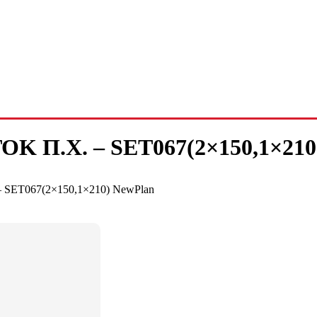
Κ Π.Χ. – SET067(2×150,1×210
SET067(2×150,1×210) NewPlan