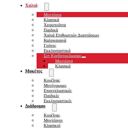
Χαλιά
Μοντέρνα
Κλασικά
Χειροποίητα
Παιδικά
Χαλιά Επιθυμητών Διαστάσεων
Καλοκαιρινά
Γούνες
Εκκλησιαστικά
Σετ Κρεβατοκάμαρας
Μοντέρνα
Κλασικά
Μοκέτες
Κουζίνας
Μονόχρωμες
Επαγγελματικές
Παιδικές
Εκκλησιαστικές
Διάδρομοι
Κουζίνας
Μοντέρνοι
Κλασικοί