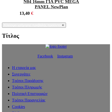
Ν04 16mm ΓΙΑ PVC MEGA
PANEL NewPlan
13,40
€
Κλείσιμο γρήγορης προβολής προϊόντος
×
Τίτλος
Facebook
Instagram
Η εταιρεία μας
Συνεργάτες
Τρόποι Παράδοσης
Τρόποι Πληρωμής
Πολιτική Επιστροφών
Τρόποι Παραγγελίας
Cookies