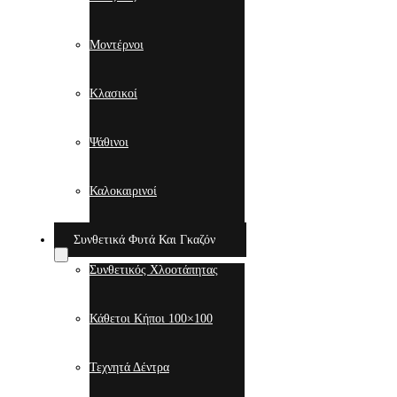
Μοντέρνοι
Κλασικοί
Ψάθινοι
Καλοκαιρινοί
Συνθετικά Φυτά Και Γκαζόν
Συνθετικός Χλοοτάπητας
Κάθετοι Κήποι 100×100
Τεχνητά Δέντρα