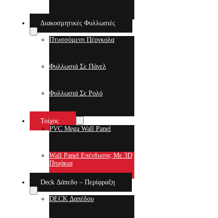
Διακοσμητικές Φυλλωσιές
Πτυσσόμενη Πέργκολα
Φυλλωσιά Σε Πάνελ
Φυλλωσιά Σε Ρολό
Τοίχος
PVC Mega Wall Panel
Wall Panel Επένδυσης Με 3D
Πηχάκια
Deck Δάπεδο – Περίφραξη
DECK Δαπέδου