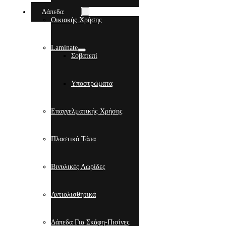
Δάπεδα
Οικιακής Χρήσης
Laminate
Σοβατεπί
Υποστρώματα
Επαγγελματικής Χρήσης
Πλαστικό Τάπα
Βινυλικές Λωρίδες
Αντιολισθητικά
Δάπεδα Για Σκάφη-Πισίνες