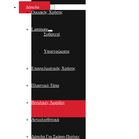
Δάπεδα
Οικιακής Χρήσης
Laminate
Σοβατεπί
Υποστρώματα
Επαγγελματικής Χρήσης
Πλαστικό Τάπα
Βινυλικές Λωρίδες
Αντιολισθητικά
Δάπεδα Για Σκάφη-Πισίνες