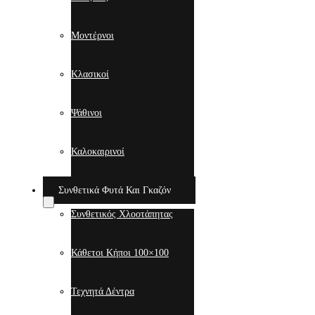
Μοντέρνοι
Κλασικοί
Ψάθινοι
Καλοκαιρινοί
Συνθετικά Φυτά Και Γκαζόν
Συνθετικός Χλοοτάπητας
Κάθετοι Κήποι 100×100
Τεχνητά Δέντρα