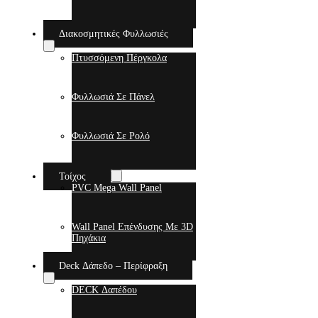
Διακοσμητικές Φυλλωσιές
Πτυσσόμενη Πέργκολα
Φυλλωσιά Σε Πάνελ
Φυλλωσιά Σε Ρολό
Τοίχος
PVC Mega Wall Panel
Wall Panel Επένδυσης Με 3D
Πηχάκια
Deck Δάπεδο – Περίφραξη
DECK Δαπέδου