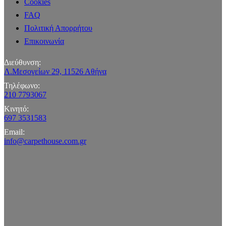
Cookies
FAQ
Πολιτική Απορρήτου
Επικοινωνία
Διεύθυνση:
Λ.Μεσογείων 29, 11526 Αθήνα
Τηλέφωνο:
210 7793067
Κινητό:
697 3531583
Email:
info@carpethouse.com.gr