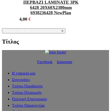
ΠΕΡΒΑΖΙ LAMINATE 3PK
6428 20Χ60X2380mm
6938236428 NewPlan
4,00
€
Κλείσιμο γρήγορης προβολής προϊόντος
×
Τίτλος
Facebook
Instagram
Η εταιρεία μας
Συνεργάτες
Τρόποι Παράδοσης
Τρόποι Πληρωμής
Πολιτική Επιστροφών
Τρόποι Παραγγελίας