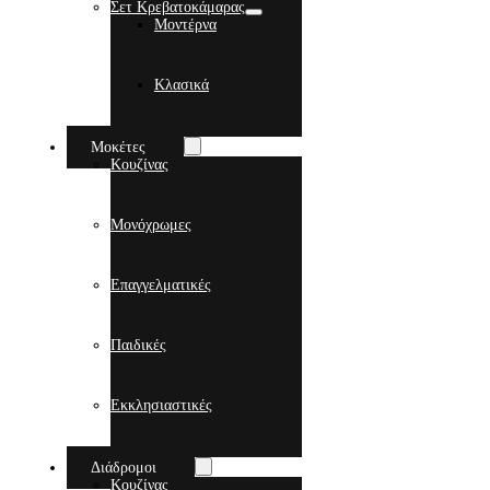
Σετ Κρεβατοκάμαρας
Μοντέρνα
Κλασικά
Μοκέτες
Κουζίνας
Μονόχρωμες
Επαγγελματικές
Παιδικές
Εκκλησιαστικές
Διάδρομοι
Κουζίνας