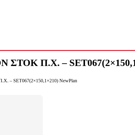
 ΣΤΟΚ Π.Χ. – SET067(2×150,1
Χ. – SET067(2×150,1×210) NewPlan