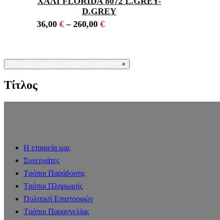
ΧΑΛΙ FLORIDA 8072 L.GREY-
D.GREY
36,00
€
–
260,00
€
Κλείσιμο γρήγορης προβολής προϊόντος
×
Τίτλος
Η εταιρεία μας
Συνεργάτες
Τρόποι Παράδοσης
Τρόποι Πληρωμής
Πολιτική Επιστροφών
Τρόποι Παραγγελίας