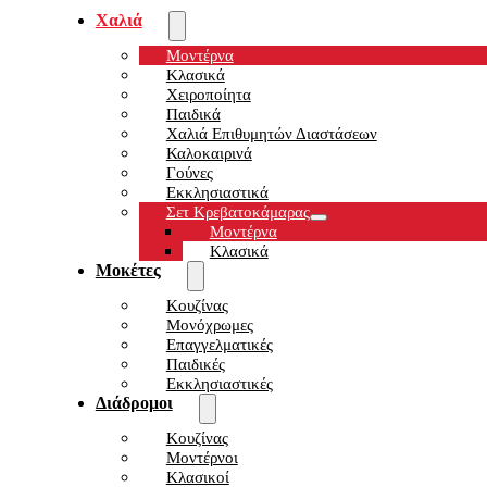
Χαλιά
Μοντέρνα
Κλασικά
Χειροποίητα
Παιδικά
Χαλιά Επιθυμητών Διαστάσεων
Καλοκαιρινά
Γούνες
Εκκλησιαστικά
Σετ Κρεβατοκάμαρας
Μοντέρνα
Κλασικά
Μοκέτες
Κουζίνας
Μονόχρωμες
Επαγγελματικές
Παιδικές
Εκκλησιαστικές
Διάδρομοι
Κουζίνας
Μοντέρνοι
Κλασικοί