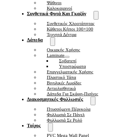
Ψάθινοι
Καλοκαιρινοί
Συνθετικά Φυτά Και Γκαζόν
Συνθετικός Χλοοτάπητας
Κάθετοι Κήποι 100×100
Τεχνητά Δέντρα
Δάπεδα
Οικιακής Χρήσης
Laminate
Σοβατεπί
Υποστρώματα
Επαγγελματικής Χρήσης
Πλαστικό Τάπα
Βινυλικές Λωρίδες
Αντιολισθητικά
Δάπεδα Για Σκάφη-Πισίνες
Διακοσμητικές Φυλλωσιές
Πτυσσόμενη Πέργκολα
Φυλλωσιά Σε Πάνελ
Φυλλωσιά Σε Ρολό
Τοίχος
PVC Mega Wall Panel